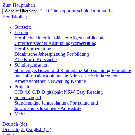
Zum Hauptinhalt
CJD Christophorusschule Dortmund -
Website-Übersicht
Berufskolleg
Startseite
Lernen
Berufliche Unterrichtsfächer
Allgemeinbildende
Unterrichtsfächer
Ausbildungsvorbereitung
Berufsvorbereitung
Didaktische Jahresplanung
Fortbildung
Alle Kurse
Kurssuche
Schulorganisation
Stunden-, Klassen- und Raumpläne
Jahresplanung
Formulare
und Informationsdokumente
Adressliste
Schulgremien
Arbeitssicherheit
Verwaltung
Kantine
Projekte
CJD 4.0
CJD Digitalpakt NRW
Easy Reading
Schnellzugriff
Stundenpläne
Jahresplanung
Formulare und
Informationsdokumente
Adressliste
Mehr
Deutsch ‎(de)‎
Deutsch ‎(de)‎
English ‎(en)‎
Login