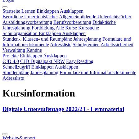
Startseite
Lernen
Einklappen
Ausklappen
Berufliche Unterrichtsfächer
Allgemeinbildende Unterrichtsfächer
Ausbildungsvorbereitung
Berufsvorbereitung
Didaktische
Jahresplanung
Fortbildung
Alle Kurse
Kurssuche
Schulorganisation
Einklappen
Ausklappen
Stunden-, Klassen- und Raumpläne
Jahresplanung
Formulare und
Informationsdokumente
Adressliste
Schulgremien
Arbeitssicherheit
Verwaltung
Kantine
Projekte
Einklappen
Ausklappen
CJD 4.0
CJD Digitalpakt NRW
Easy Reading
Schnellzugriff
Einklappen
Ausklappen
Stundenpläne
Jahresplanung
Formulare und Informationsdokumente
Adressliste
Kursinformation
Digitale Unterstufentage 2022/23 - Lernmaterial
Website-Support