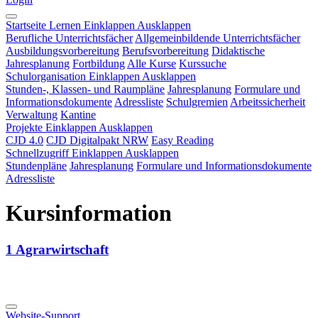
Startseite
Lernen
Einklappen
Ausklappen
Berufliche Unterrichtsfächer
Allgemeinbildende Unterrichtsfächer
Ausbildungsvorbereitung
Berufsvorbereitung
Didaktische
Jahresplanung
Fortbildung
Alle Kurse
Kurssuche
Schulorganisation
Einklappen
Ausklappen
Stunden-, Klassen- und Raumpläne
Jahresplanung
Formulare und
Informationsdokumente
Adressliste
Schulgremien
Arbeitssicherheit
Verwaltung
Kantine
Projekte
Einklappen
Ausklappen
CJD 4.0
CJD Digitalpakt NRW
Easy Reading
Schnellzugriff
Einklappen
Ausklappen
Stundenpläne
Jahresplanung
Formulare und Informationsdokumente
Adressliste
Kursinformation
1 Agrarwirtschaft
Website-Support