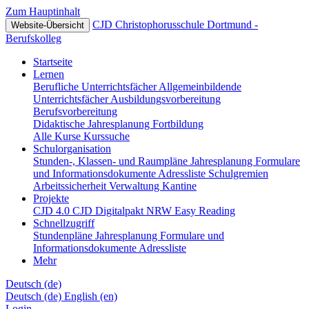
Zum Hauptinhalt
CJD Christophorusschule Dortmund -
Website-Übersicht
Berufskolleg
Startseite
Lernen
Berufliche Unterrichtsfächer
Allgemeinbildende
Unterrichtsfächer
Ausbildungsvorbereitung
Berufsvorbereitung
Didaktische Jahresplanung
Fortbildung
Alle Kurse
Kurssuche
Schulorganisation
Stunden-, Klassen- und Raumpläne
Jahresplanung
Formulare
und Informationsdokumente
Adressliste
Schulgremien
Arbeitssicherheit
Verwaltung
Kantine
Projekte
CJD 4.0
CJD Digitalpakt NRW
Easy Reading
Schnellzugriff
Stundenpläne
Jahresplanung
Formulare und
Informationsdokumente
Adressliste
Mehr
Deutsch ‎(de)‎
Deutsch ‎(de)‎
English ‎(en)‎
Login