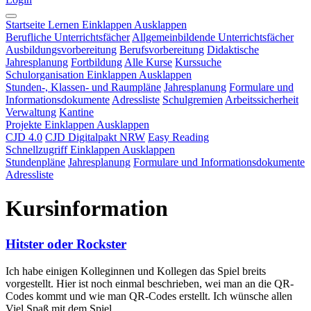
Startseite
Lernen
Einklappen
Ausklappen
Berufliche Unterrichtsfächer
Allgemeinbildende Unterrichtsfächer
Ausbildungsvorbereitung
Berufsvorbereitung
Didaktische
Jahresplanung
Fortbildung
Alle Kurse
Kurssuche
Schulorganisation
Einklappen
Ausklappen
Stunden-, Klassen- und Raumpläne
Jahresplanung
Formulare und
Informationsdokumente
Adressliste
Schulgremien
Arbeitssicherheit
Verwaltung
Kantine
Projekte
Einklappen
Ausklappen
CJD 4.0
CJD Digitalpakt NRW
Easy Reading
Schnellzugriff
Einklappen
Ausklappen
Stundenpläne
Jahresplanung
Formulare und Informationsdokumente
Adressliste
Kursinformation
Hitster oder Rockster
Ich habe einigen Kolleginnen und Kollegen das Spiel breits
vorgestellt. Hier ist noch einmal beschrieben, wei man an die QR-
Codes kommt und wie man QR-Codes erstellt. Ich wünsche allen
Viel Spaß mit dem Spiel.