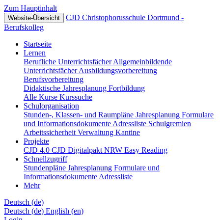
Zum Hauptinhalt
CJD Christophorusschule Dortmund -
Website-Übersicht
Berufskolleg
Startseite
Lernen
Berufliche Unterrichtsfächer
Allgemeinbildende
Unterrichtsfächer
Ausbildungsvorbereitung
Berufsvorbereitung
Didaktische Jahresplanung
Fortbildung
Alle Kurse
Kurssuche
Schulorganisation
Stunden-, Klassen- und Raumpläne
Jahresplanung
Formulare
und Informationsdokumente
Adressliste
Schulgremien
Arbeitssicherheit
Verwaltung
Kantine
Projekte
CJD 4.0
CJD Digitalpakt NRW
Easy Reading
Schnellzugriff
Stundenpläne
Jahresplanung
Formulare und
Informationsdokumente
Adressliste
Mehr
Deutsch ‎(de)‎
Deutsch ‎(de)‎
English ‎(en)‎
Login