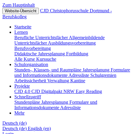
Zum Hauptinhalt
CJD Christophorusschule Dortmund -
Website-Übersicht
Berufskolleg
Startseite
Lernen
Berufliche Unterrichtsfächer
Allgemeinbildende
Unterrichtsfächer
Ausbildungsvorbereitung
Berufsvorbereitung
Didaktische Jahresplanung
Fortbildung
Alle Kurse
Kurssuche
Schulorganisation
Stunden-, Klassen- und Raumpläne
Jahresplanung
Formulare
und Informationsdokumente
Adressliste
Schulgremien
Arbeitssicherheit
Verwaltung
Kantine
Projekte
CJD 4.0
CJD Digitalpakt NRW
Easy Reading
Schnellzugriff
Stundenpläne
Jahresplanung
Formulare und
Informationsdokumente
Adressliste
Mehr
Deutsch ‎(de)‎
Deutsch ‎(de)‎
English ‎(en)‎
Login