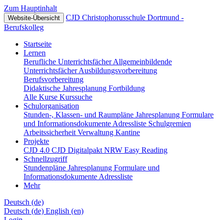
Zum Hauptinhalt
CJD Christophorusschule Dortmund -
Website-Übersicht
Berufskolleg
Startseite
Lernen
Berufliche Unterrichtsfächer
Allgemeinbildende
Unterrichtsfächer
Ausbildungsvorbereitung
Berufsvorbereitung
Didaktische Jahresplanung
Fortbildung
Alle Kurse
Kurssuche
Schulorganisation
Stunden-, Klassen- und Raumpläne
Jahresplanung
Formulare
und Informationsdokumente
Adressliste
Schulgremien
Arbeitssicherheit
Verwaltung
Kantine
Projekte
CJD 4.0
CJD Digitalpakt NRW
Easy Reading
Schnellzugriff
Stundenpläne
Jahresplanung
Formulare und
Informationsdokumente
Adressliste
Mehr
Deutsch ‎(de)‎
Deutsch ‎(de)‎
English ‎(en)‎
Login