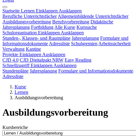
Startseite
Lernen
Einklappen
Ausklappen
Berufliche Unterrichtsfächer
Allgemeinbildende Unterrichtsfächer
Ausbildungsvorbereitung
Berufsvorbereitung
Didaktische
Jahresplanung
Fortbildung
Alle Kurse
Kurssuche
Schulorganisation
Einklappen
Ausklappen
Stunden-, Klassen- und Raumpläne
Jahresplanung
Formulare und
Informationsdokumente
Adressliste
Schulgremien
Arbeitssicherheit
Verwaltung
Kantine
Projekte
Einklappen
Ausklappen
CJD 4.0
CJD Digitalpakt NRW
Easy Reading
Schnellzugriff
Einklappen
Ausklappen
Stundenpläne
Jahresplanung
Formulare und Informationsdokumente
Adressliste
Kurse
Lernen
Ausbildungsvorbereitung
Ausbildungsvorbereitung
Kursbereiche