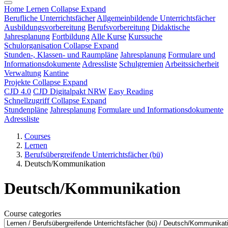
Home
Lernen
Collapse
Expand
Berufliche Unterrichtsfächer
Allgemeinbildende Unterrichtsfächer
Ausbildungsvorbereitung
Berufsvorbereitung
Didaktische
Jahresplanung
Fortbildung
Alle Kurse
Kurssuche
Schulorganisation
Collapse
Expand
Stunden-, Klassen- und Raumpläne
Jahresplanung
Formulare und
Informationsdokumente
Adressliste
Schulgremien
Arbeitssicherheit
Verwaltung
Kantine
Projekte
Collapse
Expand
CJD 4.0
CJD Digitalpakt NRW
Easy Reading
Schnellzugriff
Collapse
Expand
Stundenpläne
Jahresplanung
Formulare und Informationsdokumente
Adressliste
Courses
Lernen
Berufsübergreifende Unterrichtsfächer (bü)
Deutsch/Kommunikation
Deutsch/Kommunikation
Course categories