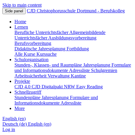
Skip to main content
CJD Christophorusschule Dortmund - Berufskolleg
Side panel
Home
Lernen
Berufliche Unterrichtsfächer
Allgemeinbildende
Unterrichtsfächer
Ausbildungsvorbereitung
Berufsvorbereitung
Didaktische Jahresplanung
Fortbildung
Alle Kurse
Kurssuche
Schulorganisation
Stunden-, Klassen- und Raumpläne
Jahresplanung
Formulare
und Informationsdokumente
Adressliste
Schulgremien
Arbeitssicherheit
Verwaltung
Kantine
Projekte
CJD 4.0
CJD Digitalpakt NRW
Easy Reading
Schnellzugriff
Stundenpläne
Jahresplanung
Formulare und
Informationsdokumente
Adressliste
More
English ‎(en)‎
Deutsch ‎(de)‎
English ‎(en)‎
Log in