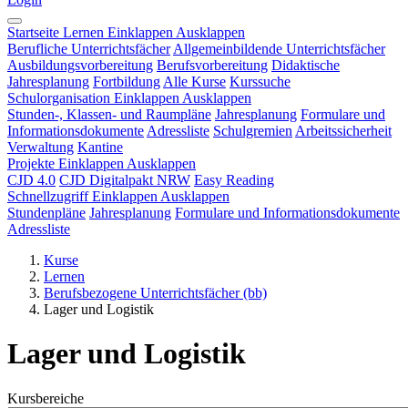
Startseite
Lernen
Einklappen
Ausklappen
Berufliche Unterrichtsfächer
Allgemeinbildende Unterrichtsfächer
Ausbildungsvorbereitung
Berufsvorbereitung
Didaktische
Jahresplanung
Fortbildung
Alle Kurse
Kurssuche
Schulorganisation
Einklappen
Ausklappen
Stunden-, Klassen- und Raumpläne
Jahresplanung
Formulare und
Informationsdokumente
Adressliste
Schulgremien
Arbeitssicherheit
Verwaltung
Kantine
Projekte
Einklappen
Ausklappen
CJD 4.0
CJD Digitalpakt NRW
Easy Reading
Schnellzugriff
Einklappen
Ausklappen
Stundenpläne
Jahresplanung
Formulare und Informationsdokumente
Adressliste
Kurse
Lernen
Berufsbezogene Unterrichtsfächer (bb)
Lager und Logistik
Lager und Logistik
Kursbereiche