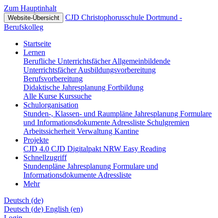
Zum Hauptinhalt
CJD Christophorusschule Dortmund -
Website-Übersicht
Berufskolleg
Startseite
Lernen
Berufliche Unterrichtsfächer
Allgemeinbildende
Unterrichtsfächer
Ausbildungsvorbereitung
Berufsvorbereitung
Didaktische Jahresplanung
Fortbildung
Alle Kurse
Kurssuche
Schulorganisation
Stunden-, Klassen- und Raumpläne
Jahresplanung
Formulare
und Informationsdokumente
Adressliste
Schulgremien
Arbeitssicherheit
Verwaltung
Kantine
Projekte
CJD 4.0
CJD Digitalpakt NRW
Easy Reading
Schnellzugriff
Stundenpläne
Jahresplanung
Formulare und
Informationsdokumente
Adressliste
Mehr
Deutsch ‎(de)‎
Deutsch ‎(de)‎
English ‎(en)‎
Login