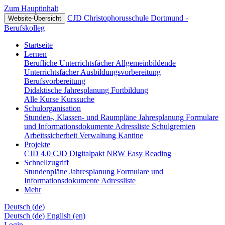
Zum Hauptinhalt
CJD Christophorusschule Dortmund -
Website-Übersicht
Berufskolleg
Startseite
Lernen
Berufliche Unterrichtsfächer
Allgemeinbildende
Unterrichtsfächer
Ausbildungsvorbereitung
Berufsvorbereitung
Didaktische Jahresplanung
Fortbildung
Alle Kurse
Kurssuche
Schulorganisation
Stunden-, Klassen- und Raumpläne
Jahresplanung
Formulare
und Informationsdokumente
Adressliste
Schulgremien
Arbeitssicherheit
Verwaltung
Kantine
Projekte
CJD 4.0
CJD Digitalpakt NRW
Easy Reading
Schnellzugriff
Stundenpläne
Jahresplanung
Formulare und
Informationsdokumente
Adressliste
Mehr
Deutsch ‎(de)‎
Deutsch ‎(de)‎
English ‎(en)‎
Login