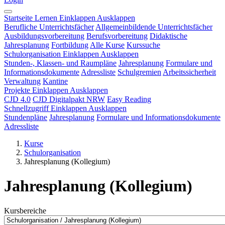
Startseite
Lernen
Einklappen
Ausklappen
Berufliche Unterrichtsfächer
Allgemeinbildende Unterrichtsfächer
Ausbildungsvorbereitung
Berufsvorbereitung
Didaktische
Jahresplanung
Fortbildung
Alle Kurse
Kurssuche
Schulorganisation
Einklappen
Ausklappen
Stunden-, Klassen- und Raumpläne
Jahresplanung
Formulare und
Informationsdokumente
Adressliste
Schulgremien
Arbeitssicherheit
Verwaltung
Kantine
Projekte
Einklappen
Ausklappen
CJD 4.0
CJD Digitalpakt NRW
Easy Reading
Schnellzugriff
Einklappen
Ausklappen
Stundenpläne
Jahresplanung
Formulare und Informationsdokumente
Adressliste
Kurse
Schulorganisation
Jahresplanung (Kollegium)
Jahresplanung (Kollegium)
Kursbereiche