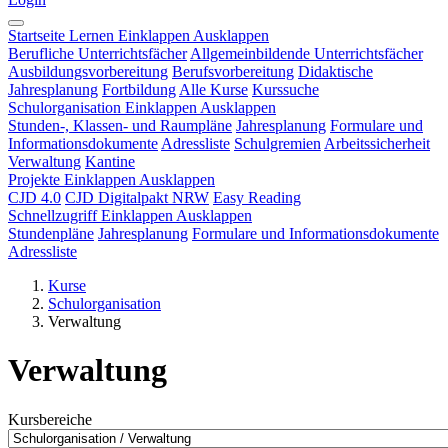
Startseite
Lernen
Einklappen
Ausklappen
Berufliche Unterrichtsfächer
Allgemeinbildende Unterrichtsfächer
Ausbildungsvorbereitung
Berufsvorbereitung
Didaktische
Jahresplanung
Fortbildung
Alle Kurse
Kurssuche
Schulorganisation
Einklappen
Ausklappen
Stunden-, Klassen- und Raumpläne
Jahresplanung
Formulare und
Informationsdokumente
Adressliste
Schulgremien
Arbeitssicherheit
Verwaltung
Kantine
Projekte
Einklappen
Ausklappen
CJD 4.0
CJD Digitalpakt NRW
Easy Reading
Schnellzugriff
Einklappen
Ausklappen
Stundenpläne
Jahresplanung
Formulare und Informationsdokumente
Adressliste
Kurse
Schulorganisation
Verwaltung
Verwaltung
Kursbereiche