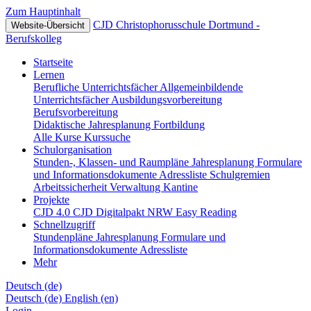
Zum Hauptinhalt
CJD Christophorusschule Dortmund -
Website-Übersicht
Berufskolleg
Startseite
Lernen
Berufliche Unterrichtsfächer
Allgemeinbildende
Unterrichtsfächer
Ausbildungsvorbereitung
Berufsvorbereitung
Didaktische Jahresplanung
Fortbildung
Alle Kurse
Kurssuche
Schulorganisation
Stunden-, Klassen- und Raumpläne
Jahresplanung
Formulare
und Informationsdokumente
Adressliste
Schulgremien
Arbeitssicherheit
Verwaltung
Kantine
Projekte
CJD 4.0
CJD Digitalpakt NRW
Easy Reading
Schnellzugriff
Stundenpläne
Jahresplanung
Formulare und
Informationsdokumente
Adressliste
Mehr
Deutsch ‎(de)‎
Deutsch ‎(de)‎
English ‎(en)‎
Login