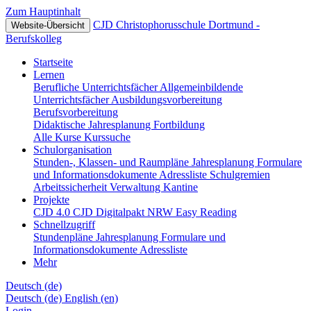
Zum Hauptinhalt
CJD Christophorusschule Dortmund -
Website-Übersicht
Berufskolleg
Startseite
Lernen
Berufliche Unterrichtsfächer
Allgemeinbildende
Unterrichtsfächer
Ausbildungsvorbereitung
Berufsvorbereitung
Didaktische Jahresplanung
Fortbildung
Alle Kurse
Kurssuche
Schulorganisation
Stunden-, Klassen- und Raumpläne
Jahresplanung
Formulare
und Informationsdokumente
Adressliste
Schulgremien
Arbeitssicherheit
Verwaltung
Kantine
Projekte
CJD 4.0
CJD Digitalpakt NRW
Easy Reading
Schnellzugriff
Stundenpläne
Jahresplanung
Formulare und
Informationsdokumente
Adressliste
Mehr
Deutsch ‎(de)‎
Deutsch ‎(de)‎
English ‎(en)‎
Login