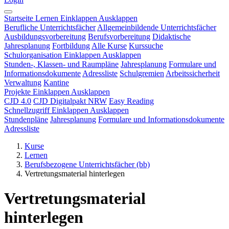
Startseite
Lernen
Einklappen
Ausklappen
Berufliche Unterrichtsfächer
Allgemeinbildende Unterrichtsfächer
Ausbildungsvorbereitung
Berufsvorbereitung
Didaktische
Jahresplanung
Fortbildung
Alle Kurse
Kurssuche
Schulorganisation
Einklappen
Ausklappen
Stunden-, Klassen- und Raumpläne
Jahresplanung
Formulare und
Informationsdokumente
Adressliste
Schulgremien
Arbeitssicherheit
Verwaltung
Kantine
Projekte
Einklappen
Ausklappen
CJD 4.0
CJD Digitalpakt NRW
Easy Reading
Schnellzugriff
Einklappen
Ausklappen
Stundenpläne
Jahresplanung
Formulare und Informationsdokumente
Adressliste
Kurse
Lernen
Berufsbezogene Unterrichtsfächer (bb)
Vertretungsmaterial hinterlegen
Vertretungsmaterial
hinterlegen